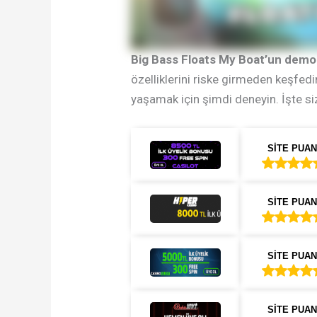
Big Bass Floats My Boat’un demo
özelliklerini riske girmeden keşfed
yaşamak için şimdi deneyin. İşte siz
SİTE PUAN
SİTE PUAN
SİTE PUAN
SİTE PUAN