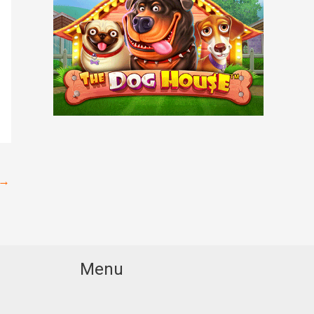
→
Menu