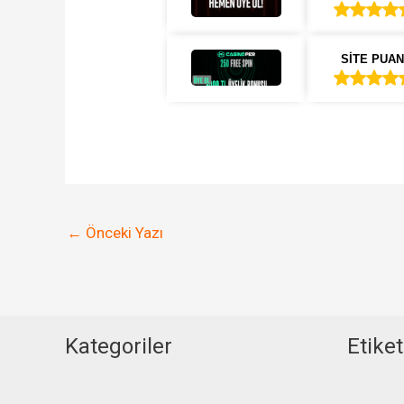
SİTE PUAN
←
Önceki Yazı
Kategoriler
Etiket