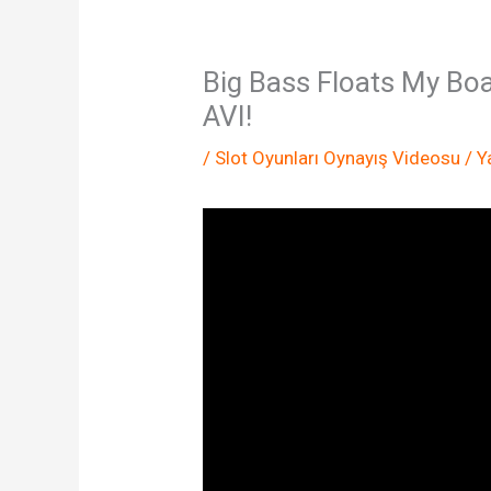
Big Bass Floats My Bo
AVI!
/
Slot Oyunları Oynayış Videosu
/ Y