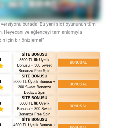
versiyonu burada! Bu yeni slot oyununun tüm
in. Heyecanı ve eğlenceyi tam anlamıyla
in için bir önizleme!”
SİTE BONUSU
I
8500 TL İlk Üyelik
BONUS AL
Bonusu + 300 Sweet
Bonanza Free Spin
SİTE BONUSU
I
8000 TL Üyelik Bonusu +
BONUS AL
200 Sweet Bonanza
Bedava Spin
SİTE BONUSU
I
5000 TL İlk Üyelik
BONUS AL
Bonusu + 300 Sweet
Bonanza Free Spin
SİTE BONUSU
I
4500 TL Üyelik Bonusu +
BONUS AL