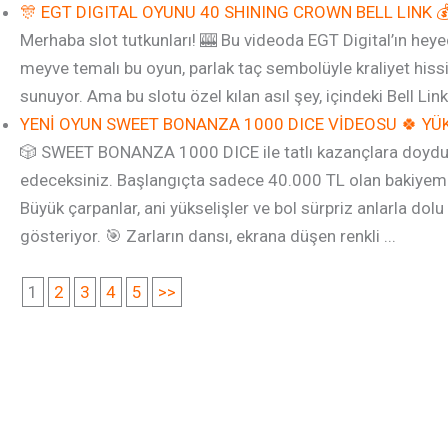
🎊 EGT DIGITAL OYUNU 40 SHINING CROWN BELL LINK 
Merhaba slot tutkunları! 🎰 Bu videoda EGT Digital’ın heye
meyve temalı bu oyun, parlak taç sembolüyle kraliyet hiss
sunuyor. Ama bu slotu özel kılan asıl şey, içindeki Bell Link
YENİ OYUN SWEET BONANZA 1000 DICE VİDEOSU 🍀 Y
🎲 SWEET BONANZA 1000 DICE ile tatlı kazançlara doyduk!
edeceksiniz. Başlangıçta sadece 40.000 TL olan bakiyemi
Büyük çarpanlar, ani yükselişler ve bol sürpriz anlarla dol
gösteriyor. 🎯 Zarların dansı, ekrana düşen renkli ...
1
2
3
4
5
>>