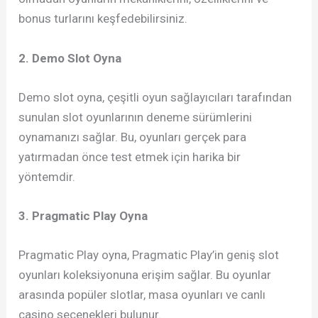
bonus turlarını keşfedebilirsiniz.
2. Demo Slot Oyna
Demo slot oyna, çeşitli oyun sağlayıcıları tarafından
sunulan slot oyunlarının deneme sürümlerini
oynamanızı sağlar. Bu, oyunları gerçek para
yatırmadan önce test etmek için harika bir
yöntemdir.
3. Pragmatic Play Oyna
Pragmatic Play oyna, Pragmatic Play’in geniş slot
oyunları koleksiyonuna erişim sağlar. Bu oyunlar
arasında popüler slotlar, masa oyunları ve canlı
casino seçenekleri bulunur.