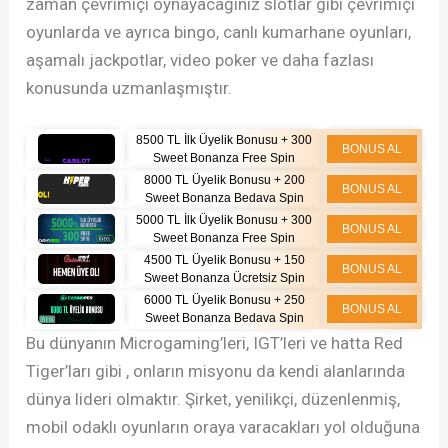
zaman çevrimiçi oynayacağınız slotlar gibi çevrimiçi
oyunlarda ve ayrıca bingo, canlı kumarhane oyunları,
aşamalı jackpotlar, video poker ve daha fazlası
konusunda uzmanlaşmıştır.
8500 TL İlk Üyelik Bonusu + 300
BONUS AL
Sweet Bonanza Free Spin
8000 TL Üyelik Bonusu + 200
BONUS AL
Sweet Bonanza Bedava Spin
5000 TL İlk Üyelik Bonusu + 300
BONUS AL
Sweet Bonanza Free Spin
4500 TL Üyelik Bonusu + 150
BONUS AL
Sweet Bonanza Ücretsiz Spin
6000 TL Üyelik Bonusu + 250
BONUS AL
Sweet Bonanza Bedava Spin
Bu dünyanın Microgaming’leri, IGT’leri ve hatta Red
Tiger’ları gibi , onların misyonu da kendi alanlarında
dünya lideri olmaktır. Şirket, yenilikçi, düzenlenmiş,
mobil odaklı oyunların oraya varacakları yol olduğuna