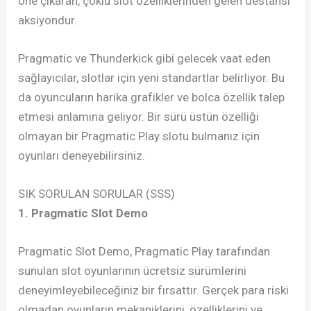
öne çıkaran, çoklu slot özelliklerinden gelen destansı
aksiyondur.
Pragmatic ve Thunderkick gibi gelecek vaat eden
sağlayıcılar, slotlar için yeni standartlar belirliyor. Bu
da oyuncuların harika grafikler ve bolca özellik talep
etmesi anlamına geliyor. Bir sürü üstün özelliği
olmayan bir Pragmatic Play slotu bulmanız için
oyunları deneyebilirsiniz.
SIK SORULAN SORULAR (SSS)
1. Pragmatic Slot Demo
Pragmatic Slot Demo, Pragmatic Play tarafından
sunulan slot oyunlarının ücretsiz sürümlerini
deneyimleyebileceğiniz bir fırsattır. Gerçek para riski
olmadan oyunların mekaniklerini, özelliklerini ve