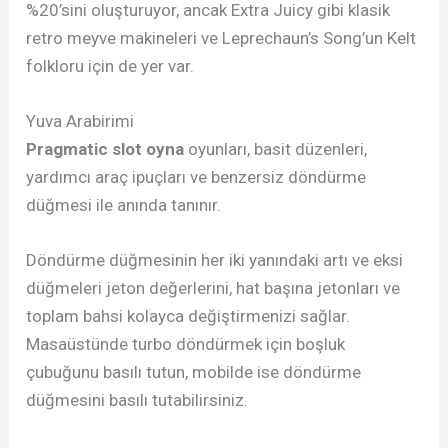
%20’sini oluşturuyor, ancak Extra Juicy gibi klasik
retro meyve makineleri ve Leprechaun’s Song’un Kelt
folkloru için de yer var.
Yuva Arabirimi
Pragmatic slot oyna
oyunları, basit düzenleri,
yardımcı araç ipuçları ve benzersiz döndürme
düğmesi ile anında tanınır.
Döndürme düğmesinin her iki yanındaki artı ve eksi
düğmeleri jeton değerlerini, hat başına jetonları ve
toplam bahsi kolayca değiştirmenizi sağlar.
Masaüstünde turbo döndürmek için boşluk
çubuğunu basılı tutun, mobilde ise döndürme
düğmesini basılı tutabilirsiniz.