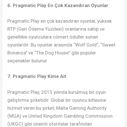
6. Pragmatic Play En Çok Kazandıran Oyunlar
Pragmatic Play en çok kazandıran oyunlar, yüksek
RTP (Geri Ödeme Yüzdesi) oranlarına sahip ve
genellikle oyunculara cömert ödüller sunan
oyunlardır. Bu oyunlar arasında “Wolf Gold”, “Sweet
Bonanza” ve “The Dog House” gibi popüler
seçenekler bulunur.
7. Pragmatic Play Kime Ait
Pragmatic Play, 2015 yılında kurulmuş bir oyun
geliştirme şirketidir. Global bir oyuncu kitlesine
hizmet veren bu şirket, Malta Gaming Authority
(MGA) ve United Kingdom Gambling Commission
(UKGC) gibi önemli otoriteler tarafından