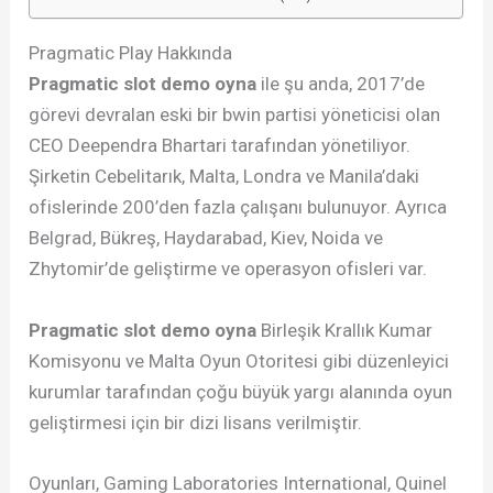
Pragmatic Play Hakkında
Pragmatic slot demo oyna
ile şu anda, 2017’de
görevi devralan eski bir bwin partisi yöneticisi olan
CEO Deependra Bhartari tarafından yönetiliyor.
Şirketin Cebelitarık, Malta, Londra ve Manila’daki
ofislerinde 200’den fazla çalışanı bulunuyor. Ayrıca
Belgrad, Bükreş, Haydarabad, Kiev, Noida ve
Zhytomir’de geliştirme ve operasyon ofisleri var.
Pragmatic slot demo oyna
Birleşik Krallık Kumar
Komisyonu ve Malta Oyun Otoritesi gibi düzenleyici
kurumlar tarafından çoğu büyük yargı alanında oyun
geliştirmesi için bir dizi lisans verilmiştir.
Oyunları, Gaming Laboratories International, Quinel