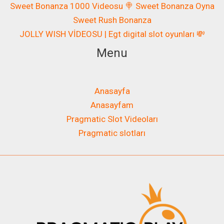
Sweet Bonanza 1000 Videosu 🍭 Sweet Bonanza Oyna
Sweet Rush Bonanza
JOLLY WISH VİDEOSU | Egt digital slot oyunları 💸
Menu
Anasayfa
Anasayfam
Pragmatic Slot Videoları
Pragmatic slotları