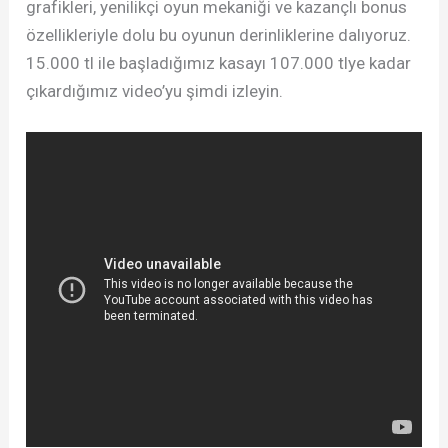
grafikleri, yenilikçi oyun mekaniği ve kazançlı bonus
özellikleriyle dolu bu oyunun derinliklerine dalıyoruz.
15.000 tl ile başladığımız kasayı 107.000 tlye kadar
çıkardığımız video’yu şimdi izleyin.