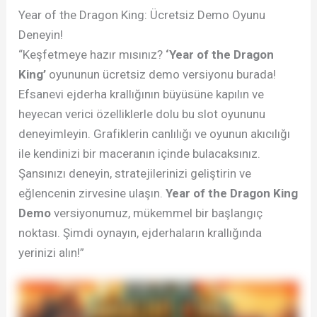
Year of the Dragon King: Ücretsiz Demo Oyunu
Deneyin!
“Keşfetmeye hazır mısınız?
‘Year of the Dragon
King’
oyununun ücretsiz demo versiyonu burada!
Efsanevi ejderha krallığının büyüsüne kapılın ve
heyecan verici özelliklerle dolu bu slot oyununu
deneyimleyin. Grafiklerin canlılığı ve oyunun akıcılığı
ile kendinizi bir maceranın içinde bulacaksınız.
Şansınızı deneyin, stratejilerinizi geliştirin ve
eğlencenin zirvesine ulaşın.
Year of the Dragon King
Demo
versiyonumuz, mükemmel bir başlangıç
noktası. Şimdi oynayın, ejderhaların krallığında
yerinizi alın!”