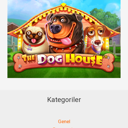
Kategoriler
Genel