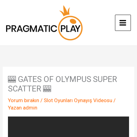
İçeriğe
atla
🎰 GATES OF OLYMPUS SUPER
SCATTER 🎰
Yorum bırakın
/
Slot Oyunları Oynayış Videosu
/
Yazan
admin