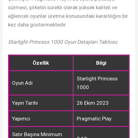
sürmesi, şirketin sürekli olarak yüksek kaliteli ve
eğlenceli oyunlar üretme konusundaki kararlılığını bir
kez daha göstermektedir.
Starlight Princess 1000 Oyun Detayları Tablosu
Özellik
Bilgi
Starlight Princess
Oyun Adı
1000
Yayın Tarihi
26 Ekim 2023
Yapımcı
Pragmatic Play
Satır Başına Minimum