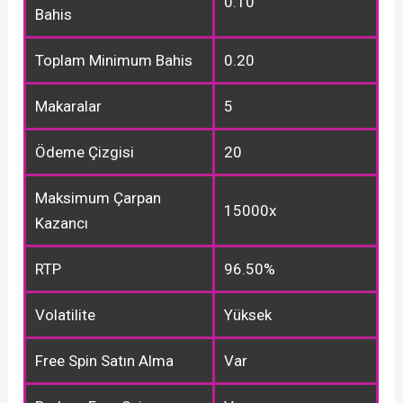
0.10
Bahis
Toplam Minimum Bahis
0.20
Makaralar
5
Ödeme Çizgisi
20
Maksimum Çarpan
15000x
Kazancı
RTP
96.50%
Volatilite
Yüksek
Free Spin Satın Alma
Var