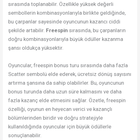
sırasında toplanabilir. Özellikle yüksek değerli
sembollerin kombinasyonlarıyla birlikte geldiğinde,
bu çarpanlar sayesinde oyuncunun kazancı ciddi
şekilde artabilir.
Freespin
sırasında, bu çarpanların
doğru kombinasyonlarıyla büyük ödüller kazanma
şansı oldukça yüksektir.
Oyuncular, freespin bonus turu sırasında daha fazla
Scatter sembolü elde ederek, ücretsiz dönüş sayısını
artırma şansına da sahip olabilirler. Bu, oyuncunun
bonus turunda daha uzun süre kalmasını ve daha
fazla kazanç elde etmesini sağlar. Özetle, freespin
özelliği, oyunun en heyecan verici ve kazançlı
bölümlerinden biridir ve doğru stratejiyle
kullanıldığında oyuncular için büyük ödüllerle
sonuçlanabilir.