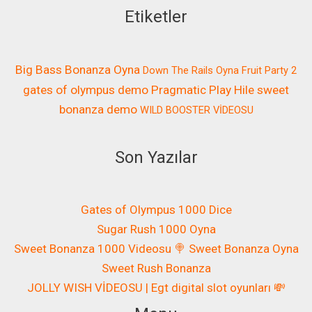
Etiketler
Big Bass Bonanza Oyna
Down The Rails Oyna
Fruit Party 2
gates of olympus demo
Pragmatic Play Hile
sweet
bonanza demo
WILD BOOSTER VİDEOSU
Son Yazılar
Gates of Olympus 1000 Dice
Sugar Rush 1000 Oyna
Sweet Bonanza 1000 Videosu 🍭 Sweet Bonanza Oyna
Sweet Rush Bonanza
JOLLY WISH VİDEOSU | Egt digital slot oyunları 💸