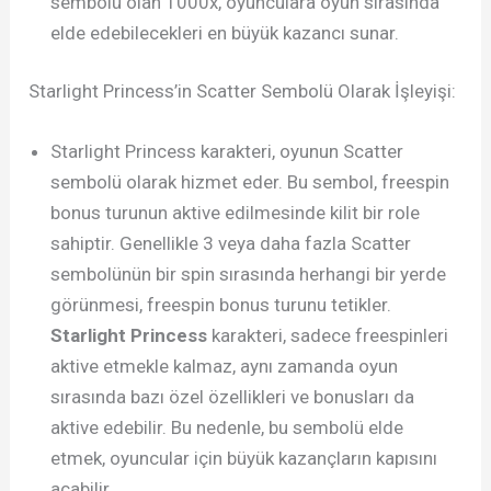
sembolü olan 1000x, oyunculara oyun sırasında
elde edebilecekleri en büyük kazancı sunar.
Starlight Princess’in Scatter Sembolü Olarak İşleyişi:
Starlight Princess karakteri, oyunun Scatter
sembolü olarak hizmet eder. Bu sembol, freespin
bonus turunun aktive edilmesinde kilit bir role
sahiptir. Genellikle 3 veya daha fazla Scatter
sembolünün bir spin sırasında herhangi bir yerde
görünmesi, freespin bonus turunu tetikler.
Starlight Princess
karakteri, sadece freespinleri
aktive etmekle kalmaz, aynı zamanda oyun
sırasında bazı özel özellikleri ve bonusları da
aktive edebilir. Bu nedenle, bu sembolü elde
etmek, oyuncular için büyük kazançların kapısını
açabilir.