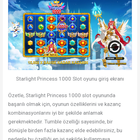
Starlight Princess 1000 Slot oyunu giriş ekranı
Özetle, Starlight Princess 1000 slot oyununda
başarılı olmak için, oyunun özelliklerini ve kazanç
kombinasyonlarını iyi bir şekilde anlamak
gerekmektedir. Tumble özelliği sayesinde, bir
dönüşle birden fazla kazanç elde edebilirsiniz, bu
nedenle bu özelliği en iyi şekilde kullanmaya