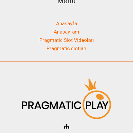
Menu
Anasayfa
Anasayfam
Pragmatic Slot Videoları
Pragmatic slotları