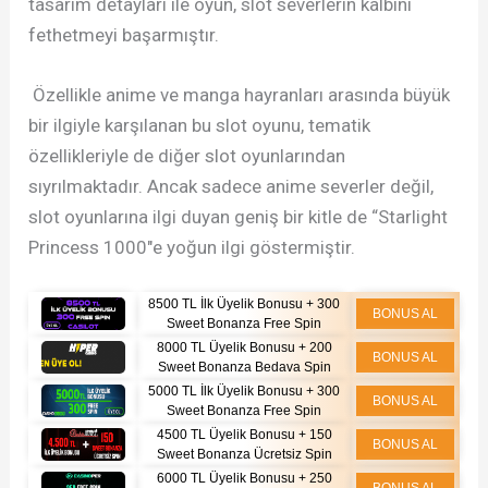
tasarım detayları ile oyun, slot severlerin kalbini
fethetmeyi başarmıştır.
Özellikle anime ve manga hayranları arasında büyük
bir ilgiyle karşılanan bu slot oyunu, tematik
özellikleriyle de diğer slot oyunlarından
sıyrılmaktadır. Ancak sadece anime severler değil,
slot oyunlarına ilgi duyan geniş bir kitle de “Starlight
Princess 1000″e yoğun ilgi göstermiştir.
8500 TL İlk Üyelik Bonusu + 300
BONUS AL
Sweet Bonanza Free Spin
8000 TL Üyelik Bonusu + 200
BONUS AL
Sweet Bonanza Bedava Spin
5000 TL İlk Üyelik Bonusu + 300
BONUS AL
Sweet Bonanza Free Spin
4500 TL Üyelik Bonusu + 150
BONUS AL
Sweet Bonanza Ücretsiz Spin
6000 TL Üyelik Bonusu + 250
BONUS AL