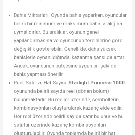
Bahis Miktarları: Oyunda bahis yaparken, oyuncular
belirli bir minimum ve maksimum bahis aralığına
uymalıdırlar. Bu aralıklar, oyunun genel
yapılandırmasına ve oyuncunun tercihlerine göre
değişiklik gösterebilir. Genellikle, daha yüksek
bahislerle oynanıldığında, kazanma şansı da artar.
Ancak, oyuncunun bütçesine uygun bir şekilde
bahis yapması önerilir.
Reel, Satır ve Hat Sayısı:
Starlight Princess 1000
oyununda belirli sayıda reel (dönen bölüm)
bulunmaktadır. Bu reeller üzerinde, sembollerin
kombinasyonları oluşturularak kazanç elde edilir.
Her reel üzerinde belirli sayıda satır bulunur ve bu
satırlar üzerinde kazanç kombinasyonları
oluşturulabilir. Oyunda toplamda belirli bir hat