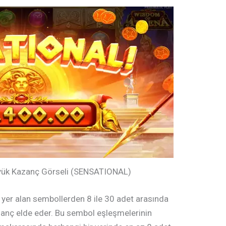
ük Kazanç Görseli (SENSATIONAL)
yer alan sembollerden 8 ile 30 adet arasında
nç elde eder. Bu sembol eşleşmelerinin