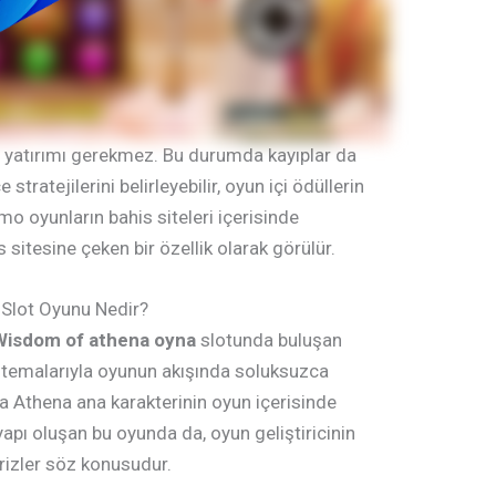
 yatırımı gerekmez. Bu durumda kayıplar da
ratejilerini belirleyebilir, oyun içi ödüllerin
emo oyunların bahis siteleri içerisinde
 sitesine çeken bir özellik olarak görülür.
Slot Oyunu Nedir?
Wisdom of athena oyna
slotunda buluşan
l temalarıyla oyunun akışında soluksuzca
la Athena ana karakterinin oyun içerisinde
yapı oluşan bu oyunda da, oyun geliştiricinin
rizler söz konusudur.