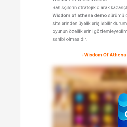
Bahisçilerin stratejik olarak kazançl
Wisdom of athena demo
sürümü oy
sitelerinden üyelik erişilebilir dur
oyunun özelliklerini gözlemleyebil
sahibi olmasıdır.
↓Wisdom Of Athena 