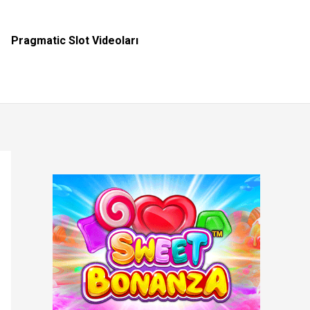
Pragmatic Slot Videoları