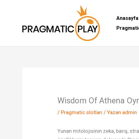
İçeriğe
atla
Anasayfa
Pragmatic
Wisdom Of Athena Oy
/
Pragmatic slotları
/ Yazan
admin
Yunan mitolojisinin zeka, barış, st