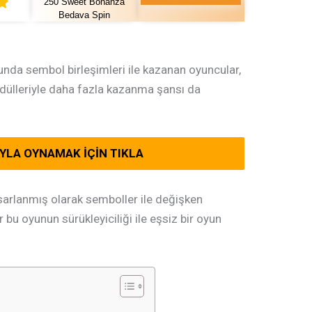
250 Sweet Bonanza
Bedava Spin
nda sembol birleşimleri ile kazanan oyuncular,
 ödülleriyle daha fazla kazanma şansı da
LA OYNAMAK İÇİN TIKLA
sarlanmış olarak semboller ile değişken
u oyunun sürükleyiciliği ile eşsiz bir oyun