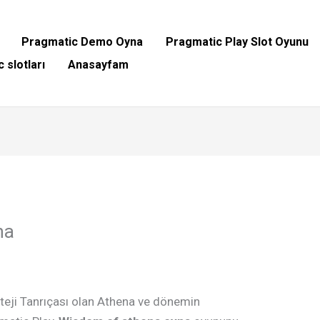
Pragmatic Demo Oyna
Pragmatic Play Slot Oyunu
 slotları
Anasayfam
na
rateji Tanrıçası olan Athena ve dönemin