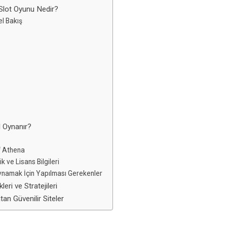
Slot Oyunu Nedir?
l Bakış
 Oynanır?
Of Athena
ve Lisans Bilgileri
namak İçin Yapılması Gerekenler
ri ve Stratejileri
n Güvenilir Siteler