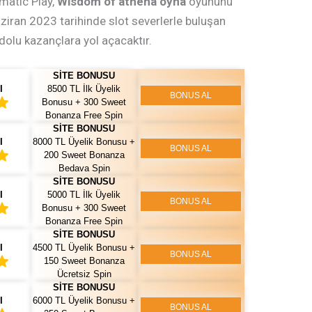
gmatic Play,
Wisdom of athena oyna
oyununu
aziran 2023 tarihinde slot severlerle buluşan
dolu kazançlara yol açacaktır.
SİTE BONUSU
I
8500 TL İlk Üyelik
BONUS AL
Bonusu + 300 Sweet
Bonanza Free Spin
SİTE BONUSU
I
8000 TL Üyelik Bonusu +
BONUS AL
200 Sweet Bonanza
Bedava Spin
SİTE BONUSU
I
5000 TL İlk Üyelik
BONUS AL
Bonusu + 300 Sweet
Bonanza Free Spin
SİTE BONUSU
I
4500 TL Üyelik Bonusu +
BONUS AL
150 Sweet Bonanza
Ücretsiz Spin
SİTE BONUSU
I
6000 TL Üyelik Bonusu +
BONUS AL