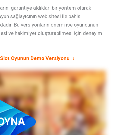
arını garantiye aldıkları bir yöntem olarak
un sağlayıcının web sitesi ile bahis
umdadır. Bu versiyonların önemi ise oyuncunun
mesi ve hakimiyet oluşturabilmesi için deneyim
Slot Oyunun Demo Versiyonu ↓
OYNA