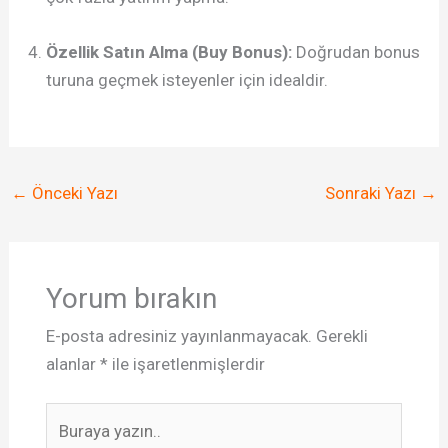
Özellik Satın Alma (Buy Bonus):
Doğrudan bonus
turuna geçmek isteyenler için idealdir.
←
Önceki Yazı
Sonraki Yazı
→
Yorum bırakın
E-posta adresiniz yayınlanmayacak.
Gerekli
alanlar
*
ile işaretlenmişlerdir
Buraya
yazın..