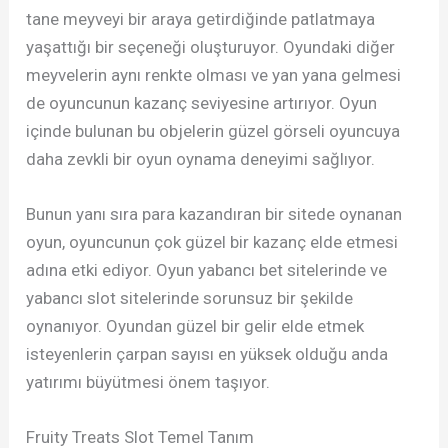
tane meyveyi bir araya getirdiğinde patlatmaya
yaşattığı bir seçeneği oluşturuyor. Oyundaki diğer
meyvelerin aynı renkte olması ve yan yana gelmesi
de oyuncunun kazanç seviyesine artırıyor. Oyun
içinde bulunan bu objelerin güzel görseli oyuncuya
daha zevkli bir oyun oynama deneyimi sağlıyor.
Bunun yanı sıra para kazandıran bir sitede oynanan
oyun, oyuncunun çok güzel bir kazanç elde etmesi
adına etki ediyor. Oyun yabancı bet sitelerinde ve
yabancı slot sitelerinde sorunsuz bir şekilde
oynanıyor. Oyundan güzel bir gelir elde etmek
isteyenlerin çarpan sayısı en yüksek olduğu anda
yatırımı büyütmesi önem taşıyor.
Fruity Treats Slot Temel Tanım