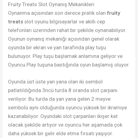
Fruity Treats Slot Oynanış Mekanikleri
Oynanma açısından son derece pratik olan
fruity
treats
slot oyunu bilgisayarlar ve akıllı cep
telefonları üzerinden rahat bir şekilde oynanabiliyor.
Oyunun oynanış mekaniği açısından genel olarak
oyunda bir ekran ve yan tarafında play tuşu
bulunuyor. Play tuşu başlamak anlamına geliyor ve
Oyuncu Play tuşuna bastığında oyun başlamış oluyor.
Oyunda üst üste yan yana olan iki sembol
patlatıldığında 3ncü turda 8 oranda slot çarpanı
veriliyor. Bu turda da yan yana gelen 2 meyve
sembolü aynı olduğunda oyuncu yüksek bir ikramiye
kazanabiliyor. Oyundaki slot çarpanları ikişer kat
olacak şekilde artıyor ve oyuncu her aşamada çok
daha yüksek bir gelir elde etme fırsatı yaşıyor.