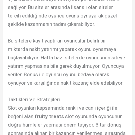
sağlıyor. Bu siteler arasında lisanslı olan siteler
tercih edildiğinde oyuncu oyunu oynayarak güzel
şekilde kazanmanın tadını çıkarabiliyor.
Bu sitelere kayıt yaptıran oyuncular belirli bir
miktarda nakit yatırımı yaparak oyunu oynamaya
başlayabiliyor. Hatta bazı sitelerde oyuncunun siteye
yatırım yapmasına bile gerek duyulmuyor. Oyuncuya
verilen Bonus ile oyuncu oyunu bedava olarak
oynuyor ve karşılığında nakit kazanç elde edebiliyor.
Taktikleri Ve Stratejileri
Slot oyunları kapsamında renkli ve canlı içeriği ile
beğeni alan
fruity treats
slot oyununda oyuncunun
doğru hamleler yapması önem taşıyor. 3 tur dönüş
sonrasında alınan bir kazancın yenilenmesi sırasında