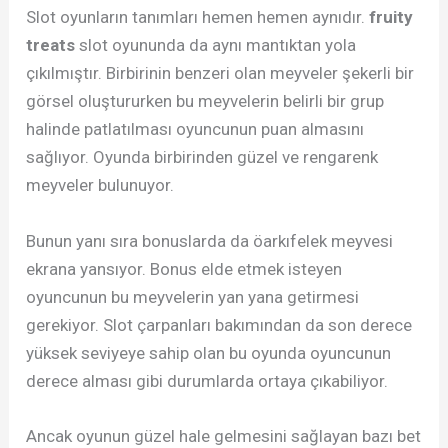
Slot oyunların tanımları hemen hemen aynıdır.
fruity
treats
slot oyununda da aynı mantıktan yola
çıkılmıştır. Birbirinin benzeri olan meyveler şekerli bir
görsel oluştururken bu meyvelerin belirli bir grup
halinde patlatılması oyuncunun puan almasını
sağlıyor. Oyunda birbirinden güzel ve rengarenk
meyveler bulunuyor.
Bunun yanı sıra bonuslarda da öarkıfelek meyvesi
ekrana yansıyor. Bonus elde etmek isteyen
oyuncunun bu meyvelerin yan yana getirmesi
gerekiyor. Slot çarpanları bakımından da son derece
yüksek seviyeye sahip olan bu oyunda oyuncunun
derece alması gibi durumlarda ortaya çıkabiliyor.
Ancak oyunun güzel hale gelmesini sağlayan bazı bet