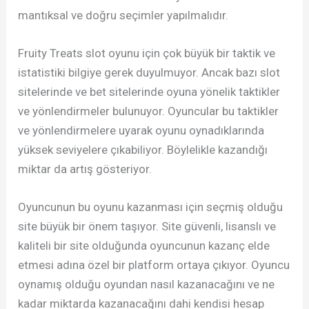
mantıksal ve doğru seçimler yapılmalıdır.
Fruity Treats slot oyunu için çok büyük bir taktik ve
istatistiki bilgiye gerek duyulmuyor. Ancak bazı slot
sitelerinde ve bet sitelerinde oyuna yönelik taktikler
ve yönlendirmeler bulunuyor. Oyuncular bu taktikler
ve yönlendirmelere uyarak oyunu oynadıklarında
yüksek seviyelere çıkabiliyor. Böylelikle kazandığı
miktar da artış gösteriyor.
Oyuncunun bu oyunu kazanması için seçmiş olduğu
site büyük bir önem taşıyor. Site güvenli, lisanslı ve
kaliteli bir site olduğunda oyuncunun kazanç elde
etmesi adına özel bir platform ortaya çıkıyor. Oyuncu
oynamış olduğu oyundan nasıl kazanacağını ve ne
kadar miktarda kazanacağını dahi kendisi hesap