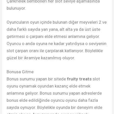
Çarkıfelek sembolleri her slot seviye aşamasında
bulunuyor.
Oyuncuların oyun içinde bulunan diğer meyveleri 2 ve
daha farklı sayıda yan yana, alt alta ya da üst üste
getirmesi o çarpanı elde etmesi anlamına geliyor.
Oyuncu o anda oyuna ne kadar yatırdıysa o seviyenin
slot çarpan oranı ile çarpılarak katlanıyor. Böylelikle
güzel bir ikramiye kazanılmış oluyor.
Bonusa Gitme
Bonus sunumu yapan bir sitede
fruity treats
slot
oyunu oynamak oyundan kazanç elde etmek
anlamına geliyor. Bonus sunumu yapan adreslerde
bonus elde edildiğinde oyuncu oyunu daha fazla
sayıda oynuyor. Böylelikle oyunda bir deneyim elde