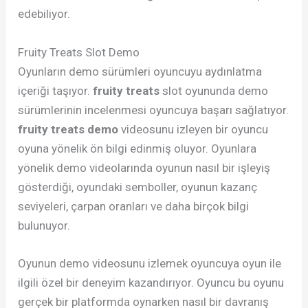
edebiliyor.
Fruity Treats Slot Demo
Oyunların demo sürümleri oyuncuyu aydınlatma
içeriği taşıyor.
fruity treats
slot oyununda demo
sürümlerinin incelenmesi oyuncuya başarı sağlatıyor.
fruity treats demo
videosunu izleyen bir oyuncu
oyuna yönelik ön bilgi edinmiş oluyor. Oyunlara
yönelik demo videolarında oyunun nasıl bir işleyiş
gösterdiği, oyundaki semboller, oyunun kazanç
seviyeleri, çarpan oranları ve daha birçok bilgi
bulunuyor.
Oyunun demo videosunu izlemek oyuncuya oyun ile
ilgili özel bir deneyim kazandırıyor. Oyuncu bu oyunu
gerçek bir platformda oynarken nasıl bir davranış