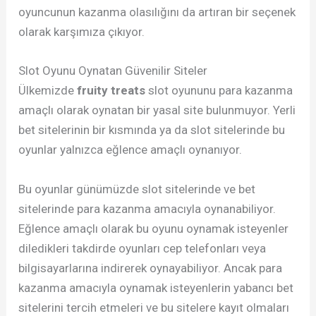
oyuncunun kazanma olasılığını da artıran bir seçenek
olarak karşımıza çıkıyor.
Slot Oyunu Oynatan Güvenilir Siteler
Ülkemizde
fruity treats
slot oyununu para kazanma
amaçlı olarak oynatan bir yasal site bulunmuyor. Yerli
bet sitelerinin bir kısmında ya da slot sitelerinde bu
oyunlar yalnızca eğlence amaçlı oynanıyor.
Bu oyunlar günümüzde slot sitelerinde ve bet
sitelerinde para kazanma amacıyla oynanabiliyor.
Eğlence amaçlı olarak bu oyunu oynamak isteyenler
diledikleri takdirde oyunları cep telefonları veya
bilgisayarlarına indirerek oynayabiliyor. Ancak para
kazanma amacıyla oynamak isteyenlerin yabancı bet
sitelerini tercih etmeleri ve bu sitelere kayıt olmaları