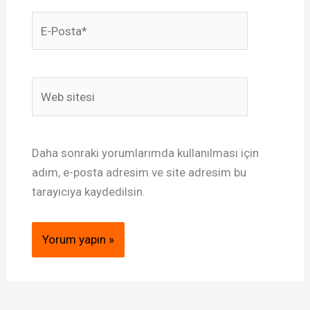
E-
Posta*
Web
sitesi
Daha sonraki yorumlarımda kullanılması için
adım, e-posta adresim ve site adresim bu
tarayıcıya kaydedilsin.